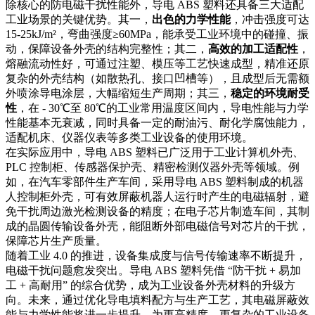
除核心的防电磁干扰性能外，导电 ABS 塑料还具备三大适配
工业场景的关键优势。其一，
出色的力学性能
，冲击强度可达 
15-25kJ/m²，弯曲强度≥60MPa，能承受工业环境中的碰撞、振
动，保障设备外壳的结构完整性；其二，
高效的加工适配性
，
熔融流动性好，可通过注塑、模压等工艺快速成型，精准还原
复杂的外壳结构（如散热孔、接口凹槽等），且成型后无需额
外喷涂导电涂层，大幅缩短生产周期；其三，
稳定的环境耐受
性
，在 - 30℃至 80℃的工业常用温度区间内，导电性能与力学
性能基本无衰减，同时具备一定的耐油污、耐化学腐蚀能力，
适配机床、仪器仪表等多类工业设备的使用环境。
在实际应用中，导电 ABS 塑料已广泛用于工业计算机外壳、
PLC 控制柜、传感器保护壳、精密检测仪器外壳等领域。例
如，在汽车零部件生产车间，采用导电 ABS 塑料制成的机器
人控制柜外壳，可有效屏蔽机器人运行时产生的电磁辐射，避
免干扰周边激光检测设备的精度；在电子芯片制造车间，其制
成的晶圆传输设备外壳，能阻断外部电磁信号对芯片的干扰，
保障芯片生产质量。
随着工业 4.0 的推进，设备集成度与信号传输速率不断提升，
电磁干扰问题愈发突出。导电 ABS 塑料凭借 “防干扰 + 易加
工 + 高耐用” 的综合优势，成为工业设备外壳材料的升级方
向。未来，通过优化导电填料配方与生产工艺，其电磁屏蔽效
能与力学性能将进一步提升，为更高精度、更复杂的工业设备