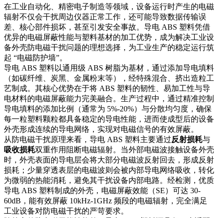
在工业自动化、精密电子制造等领域，设备运行时产生的电磁
辐射不仅会干扰周边仪器正常工作，还可能导致数据传输误
差、核心部件损坏，甚至引发安全事故。导电 ABS 塑料凭借
优异的电磁屏蔽性能与塑料基材的加工优势，成为解决工业设
备外壳防电磁干扰问题的理想选择，为工业生产的稳定运行筑
起 “电磁防护墙”。
导电 ABS 塑料以通用级 ABS 树脂为基材，通过添加导电填料
（如碳纤维、炭黑、金属粉末等），经特殊混合、挤出造粒工
艺制成。其核心优势在于将 ABS 塑料的韧性、易加工性与导
电材料的电磁屏蔽能力完美融合。生产过程中，通过精准控制
导电填料的添加比例（通常为 5%-20%）与分散均匀度，确保
每一粒塑料颗粒都具备稳定的导电性能，进而使成型后的设备
外壳形成连续的导电网络，实现对电磁信号的有效屏蔽。
从防电磁干扰原理来看，导电 ABS 塑料主要通过
反射损耗
与
吸收损耗
双重作用阻断电磁辐射。当外部电磁波接触设备外壳
时，外壳表面的导电层会将大部分电磁波反射回去，形成反射
损耗；少量穿透表层的电磁波则会被内部导电网络吸收，转化
为微弱的热能消耗，避免其干扰设备内部电路。经检测，优质
导电 ABS 塑料制成的外壳，电磁屏蔽效能（SE）可达 30-
60dB，能有效屏蔽 10kHz-1GHz 频段的电磁辐射，完全满足
工业设备对防电磁干扰的严苛要求。