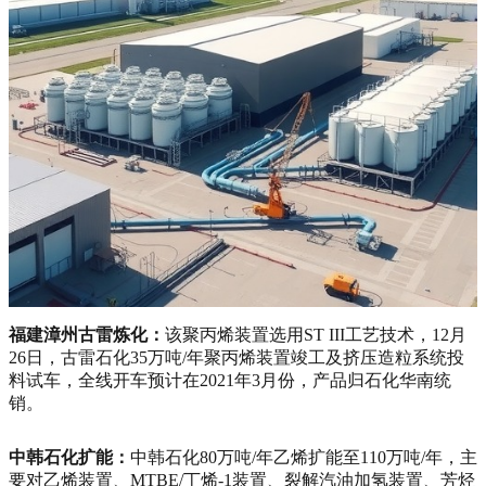
福建漳州古雷炼化：
该聚丙烯装置选用ST III工艺技术，12月
26日，古雷石化35万吨/年聚丙烯装置竣工及挤压造粒系统投
料试车，全线开车预计在2021年3月份，产品归石化华南统
销。
中韩石化扩能：
中韩石化80万吨/年乙烯扩能至110万吨/年，主
要对乙烯装置、MTBE/丁烯-1装置、裂解汽油加氢装置、芳烃