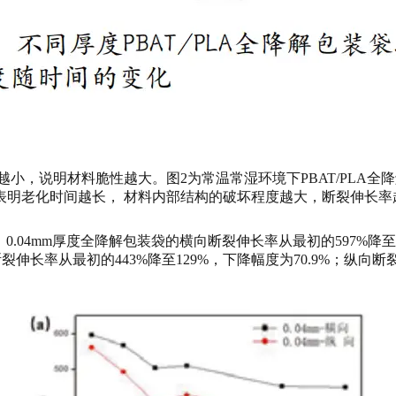
小，说明材料脆性越大。图2为常温常湿环境下PBAT/PLA
表明老化时间越长， 材料内部结构的破坏程度越大，断裂伸长率
0.04mm厚度全降解包装袋的横向断裂伸长率从最初的597%降至4
向断裂伸长率从最初的443%降至129%，下降幅度为70.9%；纵向断