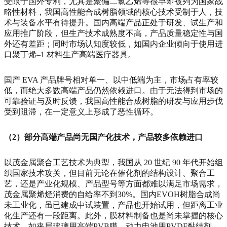
受限于国外专利，尤其是聚偏二氯乙烯等很早即被列为国家战
略性材料，我国高性能合成树脂领域的核心技术受制于人，技
术与装备水平有待提升。国内高端产品正处于研发、试生产和
应用推广阶段，但生产技术成熟度不高，产品质量稳定性与国
外还有差距；同时市场认知度较低，如国内企业倾向于使用进
口聚丁烯–1 材料生产高端医疗器具。
国产 EVA 产品牌号相对单一、以中低端为主，市场占有率较
低，而绝大多数高端产品仍然依赖进口。由于无法得到市场的
可靠验证与及时反馈，我国高性能合成树脂的研发与应用步伐
受到阻滞，在一定意义上形成了恶性循环。
（2）部分高端产品尚无国产化技术，产品较多依赖进口
以茂金属聚合工艺技术为典型，我国从 20 世纪 90 年代开始组
织国家技术攻关，但目前无论在催化剂的结构设计、聚合工
艺，还是产业化规模、产品型号等方面都难以满足市场需求，
茂金属聚烯烃消费的自给率不到30%。国内EVOH树脂合成尚
未工业化，虽已建成中试装置，产品也开始试用，但距离工业
化生产还有一段距离。此外，膜材料制备也是尚未掌握的核心
技术，如夹层玻璃用高端PVB膜、动力电池用PVDF黏结剂、