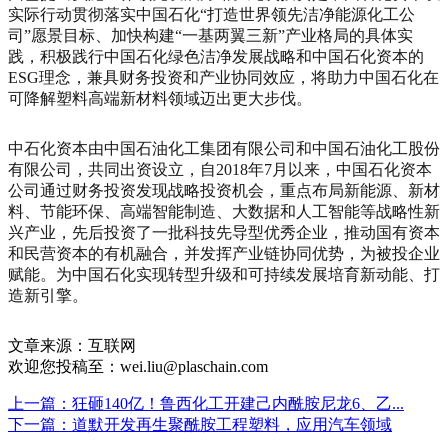
实际行动贯彻落实中国石化“打造世界领先洁净能源化工公
司”愿景目标、加快构建“一基两翼三新”产业格局的具体实
践，积极践行中国石化绿色洁净发展战略和中国石化资本的
ESG理念，兼具财务投资和产业协同效应，将助力中国石化在
可降解塑料高端新材料领域迈出更大步伐。
中石化资本由中国石油化工集团有限公司和中国石油化工股份
有限公司，共同出资设立，自2018年7月以来，中国石化资本
公司通过财务投资发现战略投资机会，重点布局新能源、新材
料、节能环保、高端智能制造、大数据和人工智能等战略性新
兴产业，先后投资了一批科技先导型优秀企业，推动国有资本
和民营资本的有机融合，并发挥产业链协同优势，为被投企业
赋能。为中国石化实现转型升级和可持续发展培育新动能、打
造新引擎。
文章来源：互联网
欢迎您投稿至：wei.liu@plaschain.com
上一篇：狂砸140亿！鲁西化工开建己内酰胺尼龙6、乙...
下一篇：道默开发再生聚酰胺工程塑料，应用汽车领域