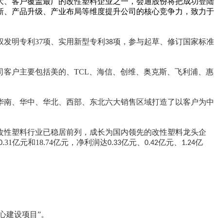
大、客户覆盖最广的改性塑料企业之一，会通股份将把成功登陆
新、产品升级、产业布局等维度提升公司的核心竞争力，致力于
权发明专利
37
项、实用新型专利
项，参与起草、修订国家标准
38
司客户主要包括美的、
TCL
、海信、创维、奥克斯、飞利浦、惠
华南、华中、华北、西部、东北六大销售区域打造了以客户为中
改性塑料行业已稳居前列，成长为国内领先的改性塑料龙头企
31
亿元
和
18.74
亿元，净利润达
亿元、
亿元、
亿
0.
0.33
0.42
1.24
心建设项目
”
。