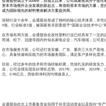
会通股份成立于
年
，自成立以来，公司就聚焦高分子改性
2008
资本市场视作企业发展的新起点，将借助资本市场的力量，坚
成为国际领先的材料整体解决方案提供商。
深耕行业十余年，会通股份形成了独特的核心技术体系，并凭
项、行业标准
项，被国家有关部委授予“国家企业技术中心”
9
1
在市场布局方面，会通股份在改性塑料行业已经具有了一定的
而浦、松下、冠捷等国内外知名家电企业；
汽车领域，公司
是
在市场服务方面，公司还打造安徽、广东、重庆三大生产基地
心、具备快速响应能力的市场服务团队，满足客户多样化需求
目前，经过多年的技术和市场经验积累，凭借扎实的研发实力
业，公司业绩实现良好增长态势。
年
、
2018
年、
年
、
2
2017
2019
元、
亿元，
营收和净利润均增速喜人
。
0.98
会通股份此次上市募集资金拟用于补充流动资金以及投向
“
年产