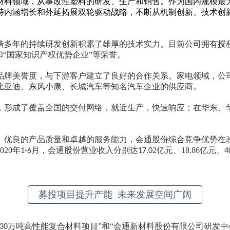
材料领域，从事改性塑料的研发、生产和销售。作为国内规模最
持内涵增长和外延拓展双轮驱动战略，不断从机制创新、技术创
借多年的持续研发创新积累了雄厚的技术实力。目前公司拥有授
和“国家知识产权优势企业”等荣誉。
品牌美誉度，与下游客户建立了良好的合作关系。
家电领域，公
比亚迪、东风小康、长城汽车
等知名汽车企
业的供应商。
，形成了覆盖全国的交付网络，就近生产，快速响应；在华东、
。
、优良的产品质量和卓越的服务能力，会通股份综合竞争优势在
020
年
月
，会通
股份营业
收入分别
达
2
亿元、
18.86
亿元
、
1-6
17.0
4
募投项目提升产能 未来发展空间广阔
万吨高性能复合材料项目
”和“
会通新材料股份有限公司研发中
30