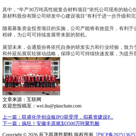
其中，
“
年产
万吨高性能复合材料项目
”
依托公司现有的核心
30
新材料股份有限公司研发中心建设项目
”
有利于进一步升级和完
随着募集资金投资项目的实施，公司产能将有效提升，有利于
程碑
，
为公司可持续发展带来新的契机
。
展望未来
，
会通股份将依托自身的研发实力和行业经验，致力
和外延拓展双轮驱动战略，保障公司可持续快速发展，为提升
文章来源：互联网
欢迎您投稿至：wei.liu@plaschain.com
上一篇：联盛化学创业板IPO获受理，拟募资建设P...
下一篇：疯狂！安徽丰原规划3500万吨聚乳酸
Copyright © 2026 辰飞雨晟胜塑料 版权所有
沪ICP备20251362