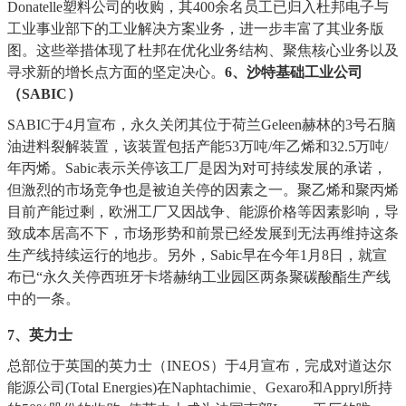
Donatelle塑料公司的收购，其400余名员工已归入杜邦电子与
工业事业部下的工业解决方案业务，进一步丰富了其业务版
图。这些举措体现了杜邦在优化业务结构、聚焦核心业务以及
寻求新的增长点方面的坚定决心。
6、
沙特基础工业公司
（
SABIC）
SABIC于4月宣布，永久关闭其位于荷兰Geleen赫林的3号石脑
油进料裂解装置，该装置包括产能53万吨/年乙烯和32.5万吨/
年丙烯。Sabic表示关停该工厂是因为对可持续发展的承诺，
但激烈的市场竞争也是被迫关停的因素之一。聚乙烯和聚丙烯
目前产能过剩，欧洲工厂又因战争、能源价格等因素影响，导
致成本居高不下，市场形势和前景已经发展到无法再维持这条
生产线持续运行的地步。另外，Sabic早在今年1月8日，就宣
布已“永久关停西班牙卡塔赫纳工业园区两条聚碳酸酯生产线
中的一条。
7
、英力士
总部位于英国的英力士（
INEOS）于4月宣布，完成对道达尔
能源公司(Total Energies)在Naphtachimie、Gexaro和Appryl所持