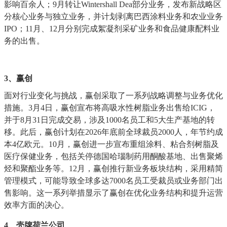
影响百余人；9月转让Wintershall Dea部分业务，发布新战略区
分核心业务与独立业务，并计划剥离巴西涂料业务和农业业务
IPO；11月、12月分别完成絮凝剂采矿业务和食品健康配料业
务的出售。
3、
赢创
面对行业变化与挑战，赢创采取了一系列战略调整与业务优化
措施。
3月4日，赢创宣布将高吸水性树脂业务出售给ICIG，
并于8月31日完成交易，涉及1000名员工和5大生产基地的转
移。此后，赢创计划在2026年底前全球裁员2000人，年节约成
本4亿欧元。10月，赢创进一步宣布重组涂料、粘合剂树脂及
医疗保健业务，包括关停德国哈瑙制药用酮酸基地、出售聚烯
烃和聚酯业务等。12月，赢创推行新业务板块结构，采用精简
管理模式，可能导致全球多达7000名员工受裁员或业务部门出
售影响。这一系列举措显示了赢创在优化业务结构和提升运营
效率方面的决心。
4、壳牌
荷兰公司