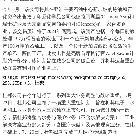
今年
5月，该公司将其在亚洲主要石油中心新加坡的炼油和石
化资产出售给了印尼化学品公司钱德拉阿斯里(Chandra Asri)和
瑞士矿业及大宗商品交易商嘉能可(Glencore)的一家合资企
业，该交易预计将于2024年底完成。该资产包括一个每日能够
处理23.7万桶石油的炼油厂和一个位于新加坡南部武公岛、年
产100万吨的乙烯工厂，以及一个位于新加坡西部裕廊岛的生
产单乙二醇的工厂。此次出售是壳牌首席执行官Wael Sawan计
划的一部分，该计划旨在减少公司的碳足迹，并将其运营重点
放在最有利可图的业务上。
xt-align: left; text-wrap-mode: wrap; background-color: rgb(255,
255, 255);">
5、
杜邦
杜邦公司在今年进行了一系列重大业务调整与战略重组。
5月
22日，杜邦公司宣布了一项重大重组计划，旨在将其电子、水
务和工业业务分拆为三家独立上市公司。作为该计划的一部
分，新杜邦将整合水务与保护业务（不含水解决方案）、工业
解决方案业务的大部分（含医疗保健）及其他现有业务。在此
基础上，7月29日，杜邦成功完成了对医疗器械制造商