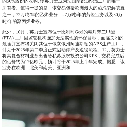
的50%股份的收购, 使英力士成为法国南部Lavera工厂的唯一
所有者。值得一提的是，该交易包括欧洲最大的蒸汽裂解装置
之一，72万吨/年的乙烯业务、27万吨/年的芳烃业务以及30万
吨/年的聚丙烯业务。
此外，
10月
，英力士宣布位于比利时
Geel的精对苯二甲酸
(PTA) 工厂因监管机构强加无法实现的环保目标，
面临关闭的
危险并
宣布将
关闭
其位于俄亥俄州阿迪斯顿的
ABS生产工厂，
计划于2025年第二季度正式启动停产及退役流程。
12月
英力士
将其复合材料业务
出售
给私募股权投资公司
KPS，交易完成后
的估价约为17亿欧元，预计将于2025年上半年完成。
据悉，
该
业务在欧洲、北美和南美、亚洲和