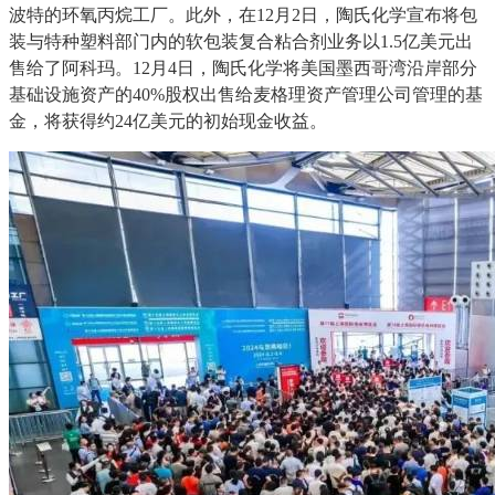
波特的环氧丙烷工厂。
此外，在
12月2日
，陶氏化学宣布将包
装与特种塑料部门内的软包装复合粘合剂业务以
1.5亿美元
出
售
给了阿科玛。
12月4日
，陶氏化学将美国墨西哥湾沿岸部分
基础设施资产的
40%股权
出售
给麦格理资产管理公司管理的基
金，将获得约
24亿美元的初始现金收益
。