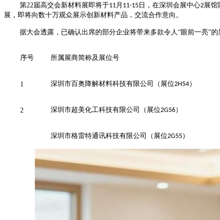
第
22
届高交会新材料展即将于
月
日，在深圳会展中心
展馆
11
11-15
2
展，即将向数十万观众展示创新材料产品，交流合作意向。
据大会透露，已确认出席的部分企业将带来多款令人
“眼前一亮”
序号
所属展商简称及展位号
深圳市百奥降解材料科技有限公司（展位
）
1
2H54
深圳市超美化工科技有限公司（展位
）
2
2G56
深圳市格雷特通讯科技有限公司（展位
）
2G55