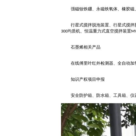
强磁钕铁硼、永磁铁氧体、橡胶磁
行星式搅拌脱泡装置、行星式搅拌
均质机、恒温重力式直空搅拌装置
300
MV
石墨烯相关产品
在线傅里叶红外检测器、全自动加
知识产权项目申报
安全防护箱、防水箱、工具箱、仪