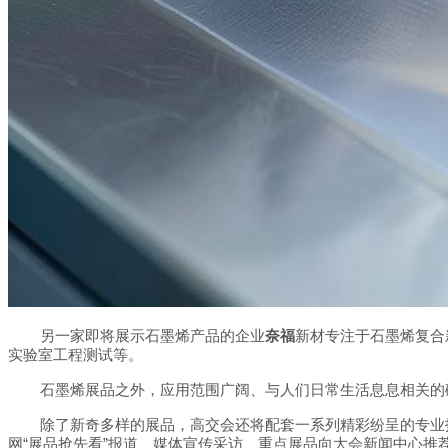
另一家即将展示石墨烯产品的企业
奈福
新材专注于石墨烯复合
实验室工程测试等。
石墨烯展品之外，应用范围广阔、与人们日常生活息息相关的
除了新奇多样的展品，高交会还将配套一系列精彩纷呈的专业
“
”
网
展品抢先看
报道、媒体宣传采访、重点展品向大会新闻中心推