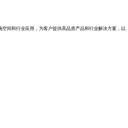
场空间和行业应用，为客户提供高品质产品和行业解决方案，以