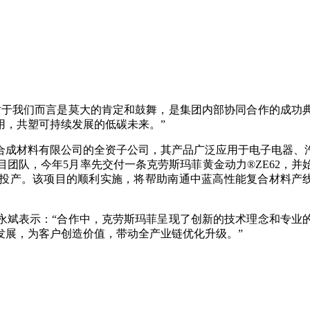
对于我们而言是莫大的肯定和鼓舞，是集团内部协同合作的成功
用，共塑可持续发展的低碳未来。”
合成材料有限公司的全资子公司，其产品广泛应用于电子电器、
团队，今年5月率先交付一条克劳斯玛菲黄金动力®ZE62，
正式投产。该项目的顺利实施，将帮助南通中蓝高性能复合材料产
永斌表示：“合作中，克劳斯玛菲呈现了创新的技术理念和专业
发展，为客户创造价值，带动全产业链优化升级。”