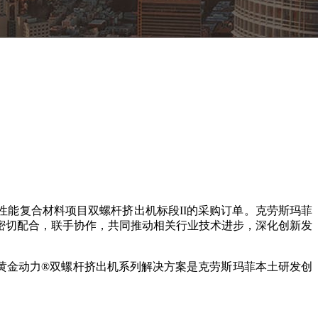
高性能复合材料项目双螺杆挤出机标段II的采购订单。克劳斯玛菲
密切配合，联手协作，共同推动相关行业技术进步，深化创新发
黄金动力®双螺杆挤出机系列解决方案是克劳斯玛菲本土研发创