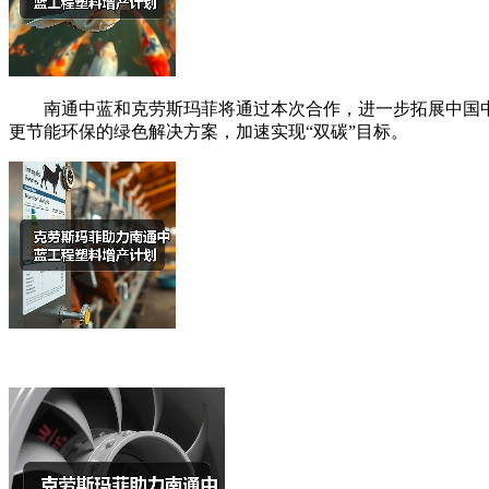
南通中蓝和克劳斯玛菲将通过本次合作，进一步拓展中国
更节能环保的绿色解决方案，加速实现“双碳”目标。