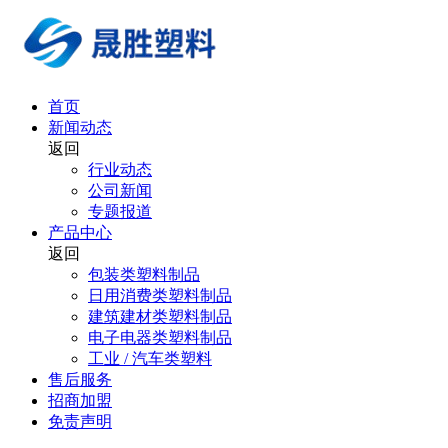
首页
新闻动态
返回
行业动态
公司新闻
专题报道
产品中心
返回
包装类塑料制品
日用消费类塑料制品
建筑建材类塑料制品
电子电器类塑料制品
工业 / 汽车类塑料
售后服务
招商加盟
免责声明