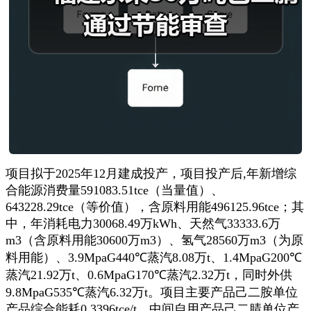
项目拟于2025年12月建成投产，项目投产后,年新增综
合能源消费量591083.51tce（当量值）、
643228.29tce（等价值），含原料用能496125.96tce；其
中，年消耗电力30068.49万kWh、天然气33333.6万
m3（含原料用能30600万m3）、氢气28560万m3（为原
料用能）、3.9MpaG440℃蒸汽8.08万t、1.4MpaG200℃
蒸汽21.92万t、0.6MpaG170℃蒸汽2.32万t，同时外供
9.8MpaG535℃蒸汽6.32万t。项目主要产品己二胺单位
产品综合能耗0.3396tce/t，中间自用产品己二腈单位产