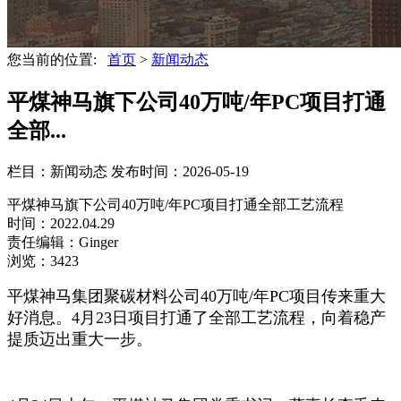
您当前的位置:
首页
>
新闻动态
平煤神马旗下公司40万吨/年PC项目打通
全部...
栏目：新闻动态
发布时间：2026-05-19
平煤神马旗下公司40万吨/年PC项目打通全部工艺流程
时间：2022.04.29
责任编辑：Ginger
浏览：3423
平煤神马集团聚碳材料公司40万吨/年PC项目传来重大
好消息。4月23日项目打通了全部工艺流程，向着稳产
提质迈出重大一步。