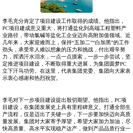
李毛充分肯定了项目建设工作取得的成绩。他指出，
PC项目建成意义重大，将打通盐化到高端工程塑料产
业路径，带动氯碱等盐化工企业迈向高附加值领域。近
几年来，大家迎难而上，保持“五加二”“白加黑”的工作
劲头，承受常人难以想象的压力和挑战，付出艰辛努
力，挥洒汗水泪水，一点一点摸索，一步一步尝试，坚
定推进项目建设，不断取得重大进展，为集团圆梦PC
立下汗马功劳。在这里，代表集团党委、集团向大家表
示衷心感谢和热烈祝贺。
李毛对下一步项目建设提出殷切期望。他指出，PC项
目建设，在集团发展史上具有里程碑意义。打通全部生
产流程，仅是迈出了关键一步，下一步要加快迈向高质
量发展。集团对大家寄予厚望，希望大家加力加油，尽
快高质量、高水平实现稳产达产，做到产品品质行业一