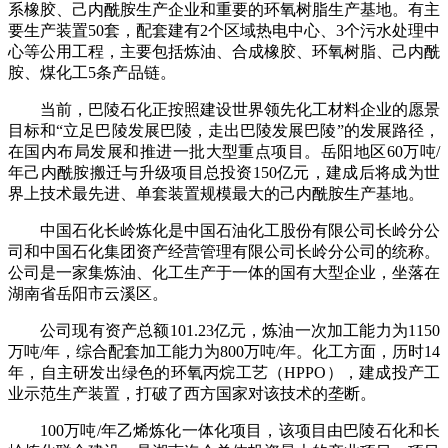
系橡胶、己内酰胺生产企业和重要的环氧树脂生产基地。有主
要生产装置50套，配套建有2个区域热电中心、3个污水处理中
心等公用工程，主要包括炼油、合成橡胶、环氧树脂、己内酰
胺、煤化工5条产品链。
当前，巴陵石化正按照建设世界领先化工材料企业的愿景
目标和“立足巴陵发展巴陵，走出巴陵发展巴陵”的发展路径，
在国内布局发展和推进一批大型重点项目。岳阳地区60万吨/
年己内酰胺搬迁与升级项目总投资150亿元，建成后将成为世
界上技术最先进、单套装置规模最大的己内酰胺生产基地。
中国石化长岭炼化是中国石油化工股份有限公司长岭分公
司和中国石化集团资产经营管理有限公司长岭分公司的统称。
公司是一家集炼油、化工生产于一体的国有大型企业，坐落在
湖南省岳阳市云溪区。
公司现有资产总额101.23亿元，炼油一次加工能力为1150
万吨/年，综合配套加工能力为800万吨/年。化工方面，历时14
年，自主研发出绿色的环氧丙烷工艺（HPPO），建成投产工
业示范生产装置，打破了西方国家对该技术的垄断。
100万吨/年乙烯炼化一体化项目，该项目由巴陵石化和长