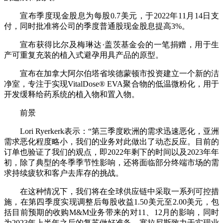
宣布季度现金股息为每股0.7美元，于2022年11月14日支
付，同时批准将公司的季度普通股现金股息提高3%。
宣布获得比尔及梅琳达·盖茨基金会的一笔捐赠，用于生
产可重复充装的植入式避孕用具产品的原型。
宣布在加拿大阿尔伯塔省埃德蒙顿市投资建立一个新的洁
净室，专注于实现VitalDose® EVA聚合物的低温微粉化，用于
开发缓释给药系统的植入物和置入物。
前景
Lori Ryerkerk表示：“第三季度欧洲的需求迅速恶化，亚洲
需求恶化程度略小，我们的业务对此做出了动态反应。目前的
订单也验证了我们的观点，即2022年剩下的时间以及2023年年
初，除了典型的冬季季节性影响，还将面临部分终端市场的需
求持续疲软和客户去库存的挑战。
在这种情况下，我们将在全球供应链中采取一系列可控措
施，在第四季度实现调整后每股收益1.50美元至2.00美元，包
括目前预期的收购M&M业务带来的对11、12月的影响，同时
为2023年上半年之后的复苏做好准备。塞拉尼斯致力于实现业