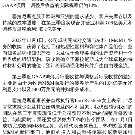
GAAP项目，调整后收益的实际税率仍为13%。
塞拉尼斯克服了欧洲和亚洲的需求减少、客户去库存以及
持续的成本通胀，在第三季度实现合并营业利润3.08亿美元和
调整后息税前利润5.1亿美元。
2022年11月1日，公司成功完成对交通与材料（M&M）业
务的收购，获得了包括工程热塑性塑料和弹性体产品组合、业
内知名品牌和知识产权，以及位于全球各地的生产资产和一个
世界级的组织架构。该收购确立了塞拉尼斯成为全球卓越的特
种材料公司的地位，预计将驱动强化增长并产生自由现金流。
第三季度GAAP摊薄后每股收益与调整后每股收益的差别
主要是由于为收购M&M而发行的债券所产生的1.04亿美元净
利息支出以及4400万美元的并购相关成本。
塞拉尼斯董事长兼首席执行官Lori Ryerkerk女士表示，“尽
管需求减少以及其它始料未及的不利因素，我仍然感谢我们的
团队在第三季度实现仅低于公司预期不到2%的调整后每股收
益。与此同时，我还要感谢努力工作的各个团队，在11月1日
成功完成收购M&M业务。我谨代表全体员工，热烈欢迎来自
M&M的新同事们，他们的投入和贡献将使塞拉尼斯更加强