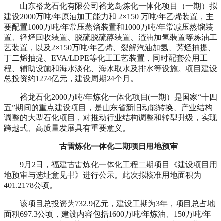
山东裕龙石化有限公司裕龙岛炼化一体化项目（一期）拟
建设2000万吨/年原油加工能力和 2×150 万吨/年乙烯装置，主
要配置1000万吨/年常压蒸馏装置和1000万吨/年常减压蒸馏装
置、轻烃回收装置、脱硫脱硫醇装置、渣油加氢装置等炼油工
艺装置，以及2×150万吨/年乙烯、裂解汽油加氢、芳烃抽提、
丁二烯抽提、EVA/LDPE等化工工艺装置，同时配套公用工
程、辅助设施和海水淡化、海水取水及排水等设施。项目建设
总投资约1274亿元，建设周期24个月。
裕龙石化2000万吨/年炼化一体化项目(一期）是国家“十四
五”期间的重点建设项目，是山东省新旧动能转换、产业结构
调整的大型石化项目，对推动行业结构调整和转型升级，实现
跨越式、高质量发展具有重要意义。
古雷炼化一体化二期项目用地预审
9月2日，福建古雷炼化一体化工程二期项目《建设项目用
地预审与选址意见书》进行公示。此次拟核准用地面积为
401.2178公顷。
该项目总投资为732.9亿元，建设工期为3年，项目总占地
面积697.3公顷，建设内容包括1600万吨/年炼油、150万吨/年